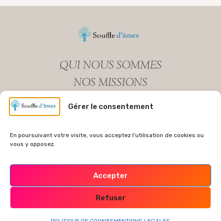
GIRAULT
QUI NOUS SOMMES
NOS MISSIONS
MENTIONS LEGALES
Gérer le consentement
POLITIQUE DE COOKIES (UE)
NEWSLETTER
En poursuivant votre visite, vous acceptez l'utilisation de cookies ou
vous y opposez.
Accepter
© 2026, Souffle d ames | Création du site :
Victor
Maia
Refuser
Facebook