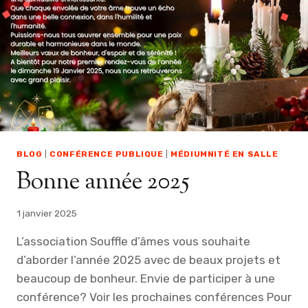
I
N
J
A
N
V
I
E
R
2
BLOG
|
CONFÉRENCE PUBLIQUE
|
MÉDIUMNITÉ EN SALLE
0
Bonne année 2025
2
5
D
1 janvier 2025
E
L
L’association Souffle d’âmes vous souhaite
A
d’aborder l’année 2025 avec de beaux projets et
R
A
beaucoup de bonheur. Envie de participer à une
D
conférence? Voir les prochaines conférences Pour
I