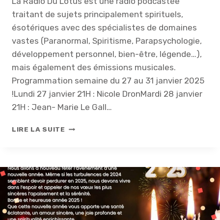
La Radio Du Lotus est une radio podcastée
F
traitant de sujets principalement spirituels,
É
V
ésotériques avec des spécialistes de domaines
R
vastes (Paranormal, Spiritisme, Parapsychologie,
I
développement personnel, bien-être, légende…),
E
mais également des émissions musicales.
R
2
Programmation semaine du 27 au 31 janvier 2025
0
!Lundi 27 janvier 21H : Nicole DronMardi 28 janvier
2
21H : Jean- Marie Le Gall…
5
P
LIRE LA SUITE
R
O
G
R
A
M
M
E
F