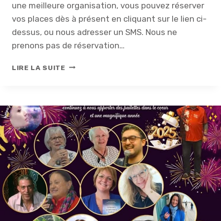
une meilleure organisation, vous pouvez réserver
O
D
vos places dès à présent en cliquant sur le lien ci-
U
dessus, ou nous adresser un SMS. Nous ne
L
prenons pas de réservation…
O
T
B
LIRE LA SUITE
U
O
S
N
N
E
A
N
N
É
E
2
0
2
5