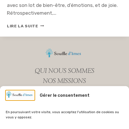
avec son lot de bien-être, d’émotions, et de joie.
Rétrospectivement,…
R
LIRE LA SUITE
E
M
E
R
C
I
E
QUI NOUS SOMMES
M
E
NOS MISSIONS
N
MENTIONS LEGALES
T
Gérer le consentement
S
POLITIQUE DE COOKIES (UE)
D
E
NEWSLETTER
En poursuivant votre visite, vous acceptez l'utilisation de cookies ou
L
vous y opposez.
’
A