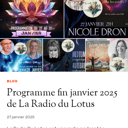
I
O
N
D
E
L
A
C
O
N
F
É
R
BLOG
E
Programme fin janvier 2025
N
C
de La Radio du Lotus
E
D
U
27 janvier 2025
1
6