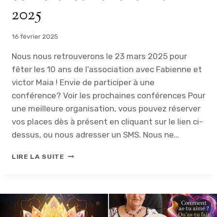
B
2025
V
R
E
16 février 2025
D
U
Nous nous retrouverons le 23 mars 2025 pour
2
fêter les 10 ans de l’association avec Fabienne et
9
J
victor Maia ! Envie de participer à une
U
conférence? Voir les prochaines conférences Pour
I
une meilleure organisation, vous pouvez réserver
N
vos places dès à présent en cliquant sur le lien ci-
2
0
dessus, ou nous adresser un SMS. Nous ne…
2
5
A
LIRE LA SUITE
N
N
U
L
A
T