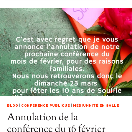
F
É
R
E
N
C
E
D
E
V
I
R
G
I
N
I
E
BLOG
|
CONFÉRENCE PUBLIQUE
|
MÉDIUMNITÉ EN SALLE
L
Annulation de la
E
F
conférence du 16 février
E