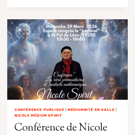
SUR
L’ENCROMANCIE,
LA
NUMÉROLOGIE,
LA
PSYCHOGÉNÉALOGIE,
ET
INITIATION
À
LA
MÉDIUMNITÉ,
EN
MARS
2026
CONFÉRENCE PUBLIQUE
|
MÉDIUMNITÉ EN SALLE
|
NICOLE MÉDIUM SPIRIT
Conférence de Nicole