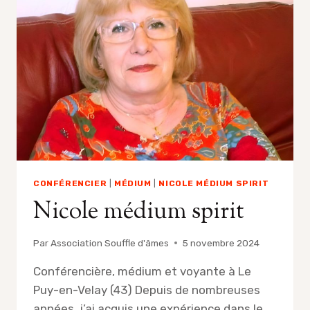
2025
CONFÉRENCIER
|
MÉDIUM
|
NICOLE MÉDIUM SPIRIT
Nicole médium spirit
Par
Association Souffle d'âmes
5 novembre 2024
Conférencière, médium et voyante à Le
Puy-en-Velay (43) Depuis de nombreuses
années, j’ai acquis une expérience dans le