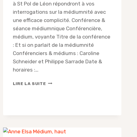
à St Pol de Léon répondront à vos
interrogations sur la médiumnité avec
une efficace complicité. Conférence &
séance médiumnique Conférencière,
médium, voyante Titre de la conférence
: Et si on parlait de la médiumnité
Conférenciers & médiums : Caroline
Schneider et Philippe Sarrade Date &
horaires :…
CONFÉRENCE
LIRE LA SUITE
DE
CAROLINE
SCHNEIDER
ET
PHILIPPE
SARRADE,
AVRIL
2026