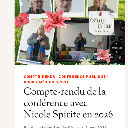
CHANTALAT,
PATRICK
ET
STÉPHANIE
JURET,
AVRIL
2026
COMPTE-RENDU
|
CONFÉRENCE PUBLIQUE
|
NICOLE MÉDIUM SPIRIT
Compte-rendu de la
conférence avec
Nicole Spirite en 2026
Par
Association Souffle d'âmes
5 avril 2026