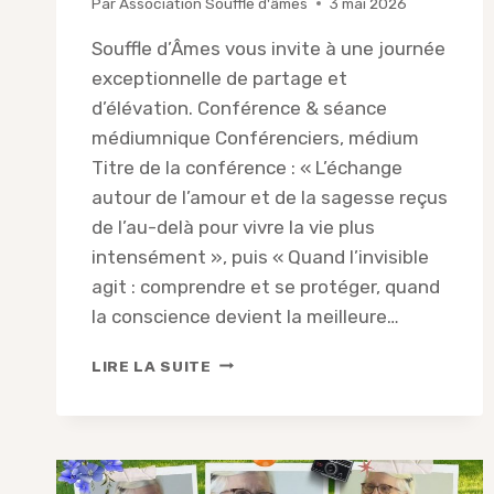
Par
Association Souffle d'âmes
3 mai 2026
Souffle d’Âmes vous invite à une journée
exceptionnelle de partage et
d’élévation. Conférence & séance
médiumnique Conférenciers, médium
Titre de la conférence : « L’échange
autour de l’amour et de la sagesse reçus
de l’au-delà pour vivre la vie plus
intensément », puis « Quand l’invisible
agit : comprendre et se protéger, quand
la conscience devient la meilleure…
CONFÉRENCE
LIRE LA SUITE
DU
PÈRE
ANDRÉ-
MARIE,
CHRISTINE