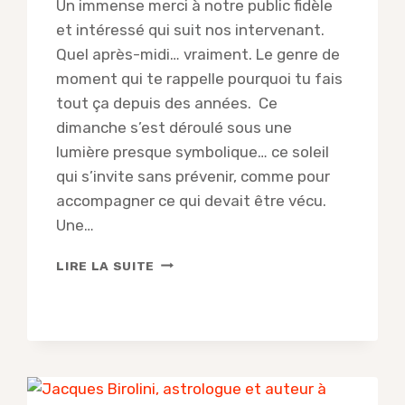
Un immense merci à notre public fidèle
et intéressé qui suit nos intervenant.
Quel après-midi… vraiment. Le genre de
moment qui te rappelle pourquoi tu fais
tout ça depuis des années. Ce
dimanche s’est déroulé sous une
lumière presque symbolique… ce soleil
qui s’invite sans prévenir, comme pour
accompagner ce qui devait être vécu.
Une…
COMPTE-
LIRE LA SUITE
RENDU
DE
LA
CONFÉRENCE
AVEC
CAROLINE
SCHNEIDER