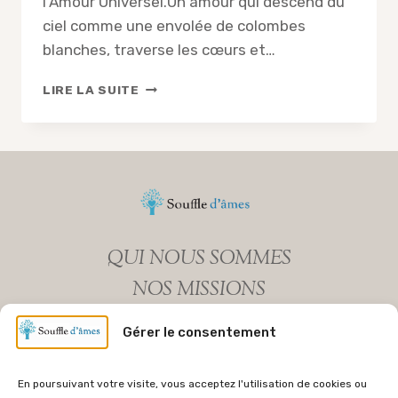
l’Amour Universel.Un amour qui descend du
ciel comme une envolée de colombes
blanches, traverse les cœurs et…
COMPTE-
LIRE LA SUITE
RENDU
DE
LA
CONFÉRENCE
AVEC
LE
PÈRE
ANDRÉ-
QUI NOUS SOMMES
MARIE,
CHRISTINE
NOS MISSIONS
CHANTALAT,
PATRICK
MENTIONS LEGALES
ET
Gérer le consentement
POLITIQUE DE COOKIES (UE)
STÉPHANIE
JURET,
NEWSLETTER
EN
En poursuivant votre visite, vous acceptez l'utilisation de cookies ou