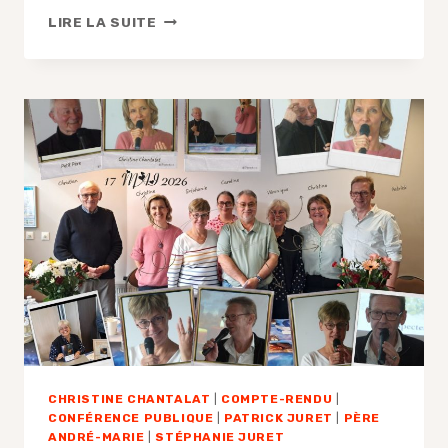
CHRISTINE
LIRE LA SUITE
CHANTALAT
CHRISTINE CHANTALAT
|
COMPTE-RENDU
|
CONFÉRENCE PUBLIQUE
|
PATRICK JURET
|
PÈRE
ANDRÉ-MARIE
|
STÉPHANIE JURET