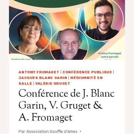
ANTONY
FROMAGET
ANTONY FROMAGET
|
CONFÉRENCE PUBLIQUE
|
JACQUES BLANC GARIN
|
MÉDIUMNITÉ EN
SALLE
|
VALÉRIE GRUGET
Conférence de J. Blanc
Garin, V. Gruget &
A. Fromaget
Par
Association Souffle d'âmes