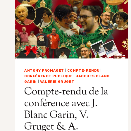
&
ANTONY
FROMAGET
ANTONY FROMAGET
|
COMPTE-RENDU
|
CONFÉRENCE PUBLIQUE
|
JACQUES BLANC
GARIN
|
VALÉRIE GRUGET
Compte-rendu de la
conférence avec J.
Blanc Garin, V.
Gruget & A.