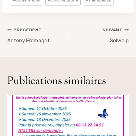
#
Conférencier
#
Corinne Brune
#
Thérapeute
de
la
publication :
Navigation
PRÉCÉDENT
SUIVANT
de
Antony Fromaget
Solweig
l’article
Publications similaires