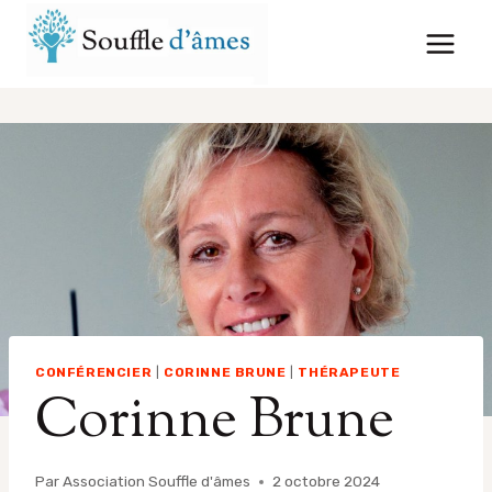
Aller
au
contenu
CONFÉRENCIER
|
CORINNE BRUNE
|
THÉRAPEUTE
Corinne Brune
Par
Association Souffle d'âmes
2 octobre 2024